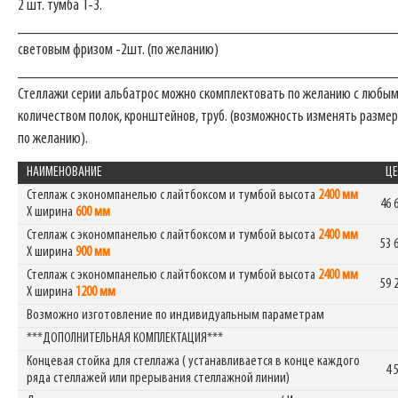
2 шт. тумба Т-3.
_______________________________________________
световым фризом -2шт. (по желанию)
_______________________________________________
Стеллажи серии альбатрос можно скомплектовать по желанию с любы
количеством полок, кронштейнов, труб. (возможность изменять размер
по желанию).
НАИМЕНОВАНИЕ
ЦЕ
Стеллаж с экономпанелью с лайтбоксом и тумбой высота
2400 мм
46 
Х ширина
600 мм
Стеллаж с экономпанелью с лайтбоксом и тумбой высота
2400 мм
53 
Х ширина
900 мм
Стеллаж с экономпанелью с лайтбоксом и тумбой высота
2400 мм
59 
Х ширина
1200 мм
Возможно изготовление по индивидуальным параметрам
***ДОПОЛНИТЕЛЬНАЯ КОМПЛЕКТАЦИЯ***
Концевая стойка для стеллажа ( устанавливается в конце каждого
4 
ряда стеллажей или прерывания стеллажной линии)