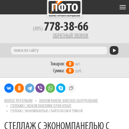
Tog
nav
778-38-66
(495)
ОБРАТНЫЙ ЗВОНОК
Товаров:
0
шт.
Сумма:
0
руб.
КАТАЛОГ ПРОДУКЦИИ
ЭКОНОМ ПАНЕЛИ. НАВЕСНОЕ ОБОРУДОВАНИЕ
СТЕЛЛАЖИ С ЭКОНОМ ПАНЕЛЯМИ СЕРИЯ АТЛАНТ
СТЕЛЛАЖ С ЭКОНОМПАНЕЛЬЮ С ЛАЙТБОКСОМ И ТУМБОЙ
СТЕЛЛАЖ С ЭКОНОМПАНЕЛЬЮ С