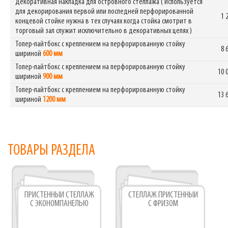
Декоративная накладка для островного стеллажа ( Используется
для декорирования первой или последней перфорированной
1 
концевой стойке нужна в тех случаях когда стойка смотрит в
торговый зал служит исключительно в декоративных целях )
Топер-лайтбокс с креплением на перфорированную стойку
8 
шириной
600 мм
Топер-лайтбокс с креплением на перфорированную стойку
10 
шириной
900 мм
Топер-лайтбокс с креплением на перфорированную стойку
13 
шириной
1200 мм
ТОВАРЫ РАЗДЕЛА
ПРИСТЕННЫЙ СТЕЛЛАЖ
СТЕЛЛАЖ ПРИСТЕННЫЙ
С ЭКОНОМПАНЕЛЬЮ
С ФРИЗОМ