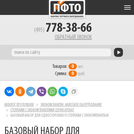
Tog
nav
778-38-66
(495)
ОБРАТНЫЙ ЗВОНОК
Товаров:
0
шт.
Сумма:
0
руб.
КАТАЛОГ ПРОДУКЦИИ
ЭКОНОМ ПАНЕЛИ. НАВЕСНОЕ ОБОРУДОВАНИЕ
СТЕЛЛАЖИ С ЭКОНОМ ПАНЕЛЯМИ СЕРИЯ АТЛАНТ
БАЗОВЫЙ НАБОР ДЛЯ ОДНОСТОРОННЕГО СТЕЛЛАЖА С ЭКОНОМПАНЕЛЬЮ
БАЗОВЫЙ НАБОР ДЛЯ