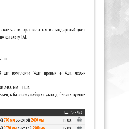
еские части окрашиваются в стандартный цвет
по каталогу RAL
2 шт.
4 шт. комплекта (4шт. правых + 4шт. левых
й 2400 мм - 1 шт.
ажей, к базовому набору нужно добавить нужное
ЦЕНА (РУБ.)
ной
770 мм
высотой
2400 мм
18 000
ной
1070 мм
высотой
2400 мм
19 000