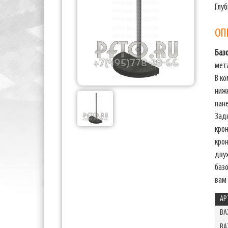
Глуб
ОП
Баз
мета
В к
нижн
пане
Задн
кро
кро
дву
баз
вам 
АР
BA
BA