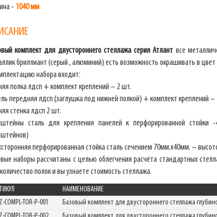
ина -
1040 мм
ИСАНИЕ
овый комплект для двустороннего стеллажа
серия Атлант
все металлич
ллик бриллиант (серый , алюминий) есть возможность окрашивать в цвет 
омплектацию набора входит:
яя полка лдсп + комплект креплений – 2 шт.
ль передняя лдсп (заглушка под нижней полкой) + комплект креплений – 
яя стенка лдсп 2 шт.
нштейны сталь для крепления панелей к перфорированной стойки -
нштейнов)
хсторонняя перфорированная стойка сталь сечением 70мм.х40мм. – высото
овые наборы рассчитаны с целью облегчения расчёта стандартных стелл
количество полок и вы узнаете стоимость стеллажа.
ТИКУЛ
НАИМЕНОВАНИЕ
Z-COMPL-TOR-P-001
Базовый комплект для двустороннего стеллажа глуби
Z-COMPL-TOR-P-002
Базовый комплект для двустороннего стеллажа глуби