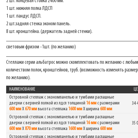
2 шт. концевая стойка 2400 мм.
1 шт. нижняя полка ЛДСП
1 шт. пандус ЛДСП.
2 шт.задняя стенка эконом панель.
8 шт. кронштейна. (держатель задней стенки).
_______________________________________________
световым фризом -1шт. (по желанию)
_______________________________________________
Стеллажи серии альбатрос можно скомплектовать по желанию с любы
количеством полок, кронштейнов, труб. (возможность изменять размер
по желанию).
НАИМЕНОВАНИЕ
ЦЕ
Островной стеллаж с экономпанелью и тумбами распашные
дверки с верхней полкой из лдсп толщиной
16 мм
с размерами
34 
600 мм
Х
670 мм
высота стеллажа
1600 мм
Х ширина
600 мм
Островной стеллаж с экономпанелью и тумбами распашные
дверки с верхней полкой из лдсп толщиной
16 мм
с размерами
35 
600 мм
Х
870 мм
высота стеллажа
1600 мм
Х ширина
600 мм
Островной стеллаж с экономпанелью и тумбами распашные