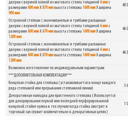
дверки с верхней полкой из матового стекла толщиной
6 мм
с
40 
размерами
600 мм
Х
870 мм
высота стеллажа
1600 мм
Х ширина
900 мм
Островной стеллаж с экономпанелью и тумбами распашные
дверки с верхней полкой из матового стекла толщиной
6 мм
с
46 
размерами
600 мм
Х
670 мм
высота стеллажа
1600 мм
Х ширина
1200 мм
Островной стеллаж с экономпанелью и тумбами распашные
дверки с верхней полкой из матового стекла толщиной
6 мм
с
46 
размерами
600 мм
Х
870 мм
высота стеллажа
1600 мм
Х ширина
1200 мм
Возможно изготовление по индивидуальным параметрам
***ДОПОЛНИТЕЛЬНАЯ КОМПЛЕКТАЦИЯ***
Концевая стойка для стеллажа ( устанавливается в конце каждого
3 
ряда стеллажей или прерывания стеллажной линии)
Декоративная накладка для пристенного стеллажа ( Используется
для декорирования первой или последней перфорированной
1 
концевой стойке нужна в тех случаях когда стойка смотрит в
торговый зал служит исключительно в декоративных целях )