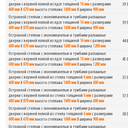
дверки с верхней полкой из лдсп толщиной
16 мм
с размерами
39 
600 мм
Х
670 мм
высота стеллажа
1600 мм
Х ширина
900 мм
Островной стеллаж с экономпанелью и тумбами распашные
дверки с верхней полкой из лдсп толщиной
16 мм
с размерами
39 
600 мм
Х
870 мм
высота стеллажа
1600 мм
Х ширина
900 мм
Островной стеллаж с экономпанелью и тумбами распашные
дверки с верхней полкой из лдсп толщиной
16 мм
с размерами
44 
600 мм
Х
670 мм
высота стеллажа
1600 мм
Х ширина
1200 мм
Островной стеллаж с экономпанелью и тумбами распашные
дверки с верхней полкой из лдсп толщиной
16 мм
с размерами
45 
600 мм
Х
870 мм
высота стеллажа
1600 мм
Х ширина
1200 мм
Островной стеллаж с экономпанелью и тумбами распашные
дверки с верхней полкой из стекла толщиной
6 мм
с размерами
33 
600 мм
Х
670 мм
высота стеллажа
1600 мм
Х ширина
600 мм
Островной стеллаж с экономпанелью и тумбами распашные
дверки с верхней полкой из стекла толщиной
6 мм
с размерами
33 
600 мм
Х
870 мм
высота стеллажа
1600 мм
Х ширина
600 мм
Островной стеллаж с экономпанелью и тумбами распашные
дверки с верхней полкой из стекла толщиной
6 мм
с размерами
38 
600 мм
Х
670 мм
высота стеллажа
1600 мм
Х ширина
900 мм
Островной стеллаж с экономпанелью и тумбами распашные