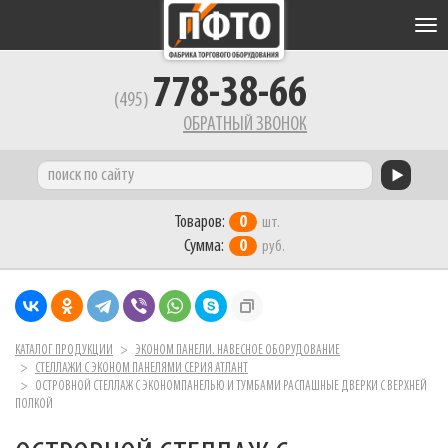
Tog
nav
778-38-66
(495)
ОБРАТНЫЙ ЗВОНОК
Товаров:
0
шт.
Сумма:
0
руб.
КАТАЛОГ ПРОДУКЦИИ
ЭКОНОМ ПАНЕЛИ. НАВЕСНОЕ ОБОРУДОВАНИЕ
СТЕЛЛАЖИ С ЭКОНОМ ПАНЕЛЯМИ СЕРИЯ АТЛАНТ
ОСТРОВНОЙ СТЕЛЛАЖ С ЭКОНОМПАНЕЛЬЮ И ТУМБАМИ РАСПАШНЫЕ ДВЕРКИ С ВЕРХНЕЙ
ПОЛКОЙ