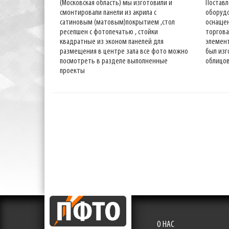
(Московская область) мы изготовили и
Поставл
смонтировали панели из акрила с
оборудо
сатиновым (матовым)покрытием ,стол
оснащен
ресепшен с фотопечатью , стойки
торгова
квадратные из эконом панелей для
элемент
размещения в центре зала все фото можно
был изг
посмотреть в разделе выполненные
облицов
проекты
О НАС