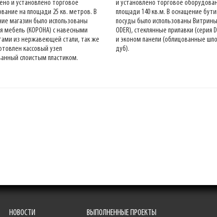
ено и установлено торговое
и установлено торговое оборудова
вание на площади 25 кв. метров. В
площади 140 кв.м. В оснащение бути
ие магазин было использованы
посуды было использованы Витрины
я мебель (КОРОНА) с навесными
ODER), стеклянные прилавки (серия 
ами из нержавеющей стали, так же
и эконом панели (облицованные шп
отовлен кассовый узел
дуб).
анный слоистым пластиком.
НОВОСТИ
ВЫПОЛНЕННЫЕ ПРОЕКТЫ