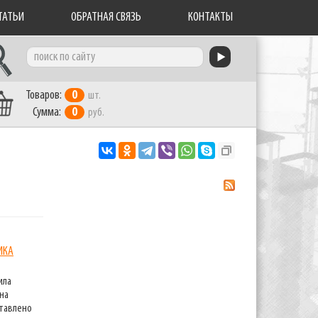
ТАТЬИ
ОБРАТНАЯ СВЯЗЬ
КОНТАКТЫ
Товаров:
0
шт.
Сумма:
0
руб.
RSS-
ИКА
ила
лента
на
ставлено