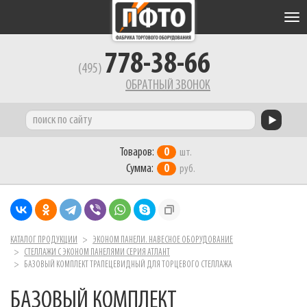
Tog
nav
778-38-66
(495)
ОБРАТНЫЙ ЗВОНОК
Товаров:
0
шт.
Сумма:
0
руб.
КАТАЛОГ ПРОДУКЦИИ
ЭКОНОМ ПАНЕЛИ. НАВЕСНОЕ ОБОРУДОВАНИЕ
СТЕЛЛАЖИ С ЭКОНОМ ПАНЕЛЯМИ СЕРИЯ АТЛАНТ
БАЗОВЫЙ КОМПЛЕКТ ТРАПЕЦЕВИДНЫЙ ДЛЯ ТОРЦЕВОГО СТЕЛЛАЖА
БАЗОВЫЙ КОМПЛЕКТ