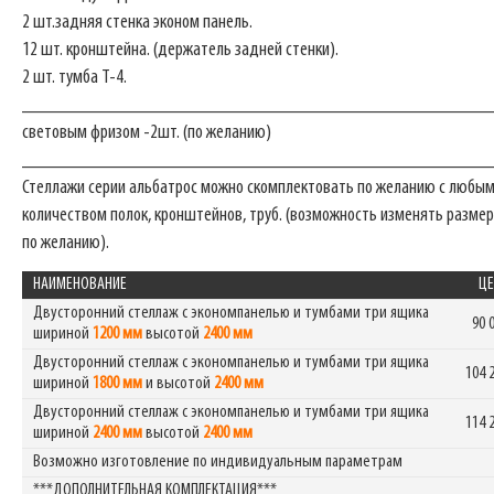
2 шт.задняя стенка эконом панель.
12 шт. кронштейна. (держатель задней стенки).
2 шт. тумба Т-4.
_______________________________________________
световым фризом -2шт. (по желанию)
_______________________________________________
Стеллажи серии альбатрос можно скомплектовать по желанию с любы
количеством полок, кронштейнов, труб. (возможность изменять размер
по желанию).
НАИМЕНОВАНИЕ
ЦЕ
Двусторонний стеллаж с экономпанелью и тумбами три ящика
90 
шириной
1200 мм
высотой
2400 мм
Двусторонний стеллаж с экономпанелью и тумбами три ящика
104 
шириной
1800 мм
и высотой
2400 мм
Двусторонний стеллаж с экономпанелью и тумбами три ящика
114 
шириной
2400 мм
высотой
2400 мм
Возможно изготовление по индивидуальным параметрам
***ДОПОЛНИТЕЛЬНАЯ КОМПЛЕКТАЦИЯ***