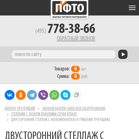
Tog
nav
778-38-66
(495)
ОБРАТНЫЙ ЗВОНОК
Товаров:
0
шт.
Сумма:
0
руб.
КАТАЛОГ ПРОДУКЦИИ
ЭКОНОМ ПАНЕЛИ. НАВЕСНОЕ ОБОРУДОВАНИЕ
СТЕЛЛАЖИ С ЭКОНОМ ПАНЕЛЯМИ СЕРИЯ АТЛАНТ
ДВУСТОРОННИЙ СТЕЛЛАЖ С ЭКОНОМПАНЕЛЬЮ И ТУМБАМИ ТРИ ЯЩИКА
ДВУСТОРОННИЙ СТЕЛЛАЖ С