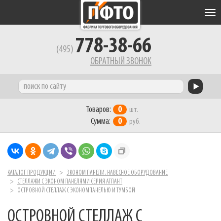
Tog
nav
778-38-66
(495)
ОБРАТНЫЙ ЗВОНОК
Товаров:
0
шт.
Сумма:
0
руб.
КАТАЛОГ ПРОДУКЦИИ
ЭКОНОМ ПАНЕЛИ. НАВЕСНОЕ ОБОРУДОВАНИЕ
СТЕЛЛАЖИ С ЭКОНОМ ПАНЕЛЯМИ СЕРИЯ АТЛАНТ
ОСТРОВНОЙ СТЕЛЛАЖ С ЭКОНОМПАНЕЛЬЮ И ТУМБОЙ
ОСТРОВНОЙ СТЕЛЛАЖ С