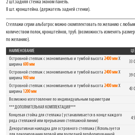
2 шт.задняя стенка эконом панель.
8 шт. кронштейна. (держатель задней стенки).
_______________________________________________
Стеллажи серии альбатрос можно скомплектовать по желанию с любы
количеством полок, кронштейнов, труб. (возможность изменять размер
по желанию).
НАИМЕНОВАНИЕ
ЦЕ
Островной стеллаж с экономпанелью и тумбой высота
2400 мм
Х
33 
ширина
600 мм
Островной стеллаж с экономпанелью и тумбой высота
2400 мм
Х
39 
ширина
900 мм
Островной стеллаж с экономпанелью и тумбой высота
2400 мм
Х
43 
ширина
1200 мм
Возможно изготовление по индивидуальным параметрам
***ДОПОЛНИТЕЛЬНАЯ КОМПЛЕКТАЦИЯ***
Концевая стойка для стеллажа ( устанавливается в конце каждого
4 
ряда стеллажей или прерывания стеллажной линии)
Декоративная накладка для островного стеллажа ( Используется
для декорирования первой или последней перфорированной