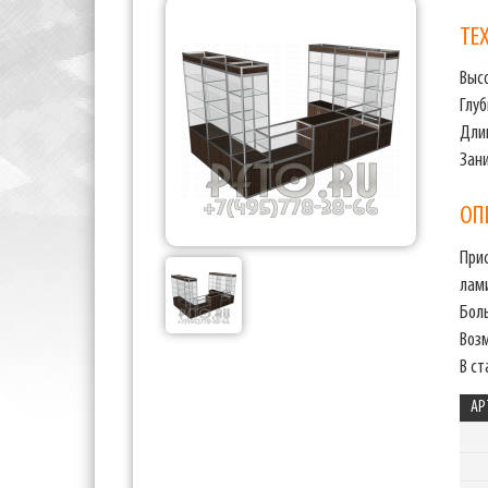
ТЕ
Выс
Глу
Дли
Зан
ОП
При
лам
Бол
Воз
В с
АР