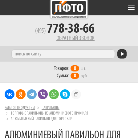
Tog
nav
778-38-66
(495)
ОБРАТНЫЙ ЗВОНОК
Товаров:
0
шт.
Сумма:
0
руб.
КАТАЛОГ ПРОДУКЦИИ
ПАВИЛЬОНЫ
ТОРГОВЫЕ ПАВИЛЬОНЫ ИЗ АЛЮМИНИЕВОГО ПРОФИЛЯ
АЛЮМИНИЕВЫЙ ПАВИЛЬОН ДЛЯ ТОРГОВЛИ
АЛЮМИНИЕВЫЙ ПАВИЛЬОН ДЛЯ