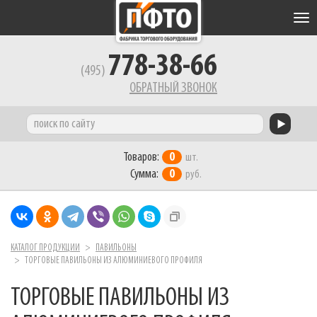
Tog
nav
778-38-66
(495)
ОБРАТНЫЙ ЗВОНОК
Товаров:
0
шт.
Сумма:
0
руб.
КАТАЛОГ ПРОДУКЦИИ
ПАВИЛЬОНЫ
ТОРГОВЫЕ ПАВИЛЬОНЫ ИЗ АЛЮМИНИЕВОГО ПРОФИЛЯ
ТОРГОВЫЕ ПАВИЛЬОНЫ ИЗ