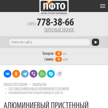
Tog
nav
778-38-66
(495)
ОБРАТНЫЙ ЗВОНОК
Товаров:
0
шт.
Сумма:
0
руб.
КАТАЛОГ ПРОДУКЦИИ
ПАВИЛЬОНЫ
ТОРГОВЫЕ ПАВИЛЬОНЫ ИЗ АЛЮМИНИЕВОГО ПРОФИЛЯ
АЛЮМИНИЕВЫЙ ПРИСТЕННЫЙ ПАВИЛЬОН ДЛЯ ТЦ
АЛЮМИНИЕВЫЙ ПРИСТЕННЫЙ