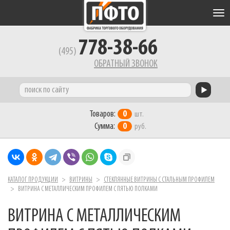
Tog
nav
778-38-66
(495)
ОБРАТНЫЙ ЗВОНОК
Товаров:
0
шт.
Сумма:
0
руб.
КАТАЛОГ ПРОДУКЦИИ
ВИТРИНЫ
СТЕКЛЯННЫЕ ВИТРИНЫ С СТАЛЬНЫМ ПРОФИЛЕМ
ВИТРИНА С МЕТАЛЛИЧЕСКИМ ПРОФИЛЕМ С ПЯТЬЮ ПОЛКАМИ
ВИТРИНА С МЕТАЛЛИЧЕСКИМ