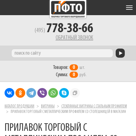
Tog
nav
778-38-66
(495)
ОБРАТНЫЙ ЗВОНОК
Товаров:
0
шт.
Сумма:
0
руб.
КАТАЛОГ ПРОДУКЦИИ
ВИТРИНЫ
СТЕКЛЯННЫЕ ВИТРИНЫ С СТАЛЬНЫМ ПРОФИЛЕМ
ПРИЛАВОК ТОРГОВЫЙ С МЕТАЛЛИЧЕСКИМ ПРОФИЛЕМ СО СТОЛЕШНИЦЕЙ В МАГАЗИН
ПРИЛАВОК ТОРГОВЫЙ С