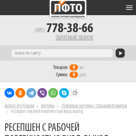
Tog
nav
778-38-66
(495)
ОБРАТНЫЙ ЗВОНОК
Товаров:
0
шт.
Сумма:
0
руб.
КАТАЛОГ ПРОДУКЦИИ
ВИТРИНЫ
СТЕКЛЯННЫЕ ВИТРИНЫ С СТАЛЬНЫМ ПРОФИЛЕМ
РЕСЕПШЕН С РАБОЧЕЙ ПОВЕРХНОСТЬЮ ВХОД-ВЫХОД
РЕСЕПШЕН С РАБОЧЕЙ