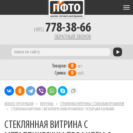
Tog
nav
778-38-66
(495)
ОБРАТНЫЙ ЗВОНОК
Товаров:
0
шт.
Сумма:
0
руб.
КАТАЛОГ ПРОДУКЦИИ
ВИТРИНЫ
СТЕКЛЯННЫЕ ВИТРИНЫ С СТАЛЬНЫМ ПРОФИЛЕМ
СТЕКЛЯННАЯ ВИТРИНА С МЕТАЛЛИЧЕСКИМ ПРОФИЛЕМ С ЧЕТЫРЬМЯ ПОЛКАМИ
СТЕКЛЯННАЯ ВИТРИНА С