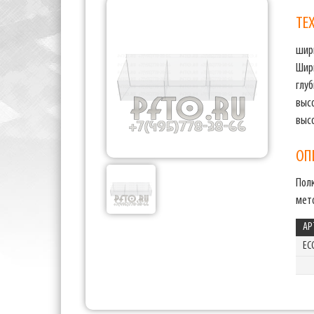
ТЕ
шир
Шир
глуб
выс
выс
ОП
Пол
мет
АР
EC