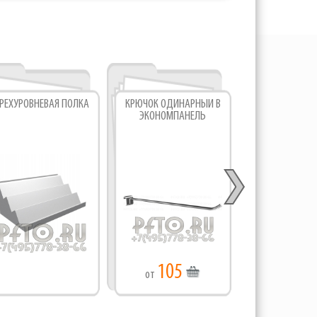
РЕХУРОВНЕВАЯ ПОЛКА
КРЮЧОК ОДИНАРНЫЙ В
КРЮЧОК ОДИН
ЭКОНОМПАНЕЛЬ
ЭКОНОМПАН
ЦЕННИКОДЕР
105
291
от
от