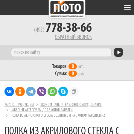
Tog
nav
778-38-66
(495)
ОБРАТНЫЙ ЗВОНОК
Товаров:
0
шт.
Сумма:
0
руб.
КАТАЛОГ ПРОДУКЦИИ
ЭКОНОМ ПАНЕЛИ. НАВЕСНОЕ ОБОРУДОВАНИЕ
НАВЕСНЫЕ АКСЕССУАРЫ ДЛЯ ЭКОНОМПАНЕЛЕЙ
ПОЛКА ИЗ АКРИЛОВОГО СТЕКЛА С ЦЕННИКОМ НА ЭКОНОМПАНЕЛИ.ПГ-2
ПОЛКА ИЗ АКРИЛОВОГО СТЕКЛА С