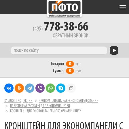
Tog
nav
778-38-66
(495)
ОБРАТНЫЙ ЗВОНОК
Товаров:
0
шт.
Сумма:
0
руб.
КАТАЛОГ ПРОДУКЦИИ
ЭКОНОМ ПАНЕЛИ. НАВЕСНОЕ ОБОРУДОВАНИЕ
НАВЕСНЫЕ АКСЕССУАРЫ ДЛЯ ЭКОНОМПАНЕЛЕЙ
КРОНШТЕЙН ДЛЯ ЭКОНОМПАНЕЛИ С КРЮЧКАМИ СНИЗУ
КРОНШТЕЙН ДЛЯ ЭКОНОМПАНЕЛИ С