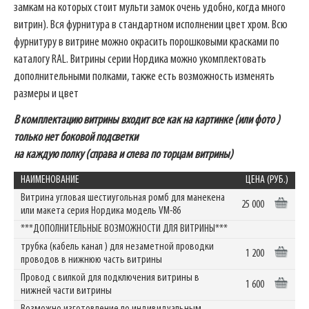
замкам на которых стоит мульти замок очень удобно, когда много
витрин). Вся фурнитура в стандартном исполнении цвет хром. Всю
фурнитуру в витрине можно окрасить порошковыми красками по
каталогу RAL. Витрины серии Нордика можно укомплектовать
дополнительными полками, также есть возможность изменять
размеры и цвет
В комплектацию витрины входит все как на картинке (или фото )
только нет боковой подсветки
на каждую полку (справа и слева по торцам витрины)
НАИМЕНОВАНИЕ
ЦЕНА (РУБ.)
Витрина угловая шестиугольная ромб для манекена
25 000
или макета серия Нордика модель VM-86
***ДОПОЛНИТЕЛЬНЫЕ ВОЗМОЖНОСТИ ДЛЯ ВИТРИНЫ***
трубка (кабель канал ) для незаметной проводки
1 200
проводов в нижнюю часть витрины
Провод с вилкой для подключения витрины в
1 600
нижней части витрины