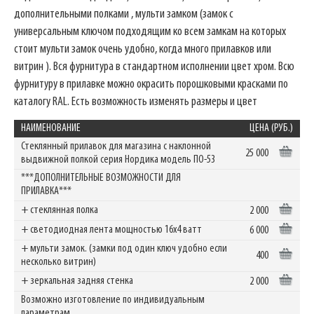
дополнительными полками , мульти замком (замок с
универсальным ключом подходящим ко всем замкам на которых
стоит мульти замок очень удобно, когда много прилавков или
витрин ). Вся фурнитура в стандартном исполнении цвет хром. Всю
фурнитуру в прилавке можно окрасить порошковыми красками по
каталогу RAL. Есть возможность изменять размеры и цвет
НАИМЕНОВАНИЕ
ЦЕНА (РУБ.)
Стеклянный прилавок для магазина с наклонной
25 000
выдвижной полкой серия Нордика модель ПO-53
***ДОПОЛНИТЕЛЬНЫЕ ВОЗМОЖНОСТИ ДЛЯ
ПРИЛАВКА***
+ стеклянная полка
2 000
+ светодиодная лента мощностью 16х4 ватт
6 000
+ мульти замок. (замки под один ключ удобно если
400
несколько витрин)
+ зеркальная задняя стенка
2 000
Возможно изготовление по индивидуальным
параметрам