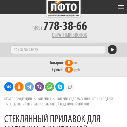
Tog
nav
778-38-66
(495)
ОБРАТНЫЙ ЗВОНОК
Товаров:
0
шт.
Сумма:
0
руб.
КАТАЛОГ ПРОДУКЦИИ
ВИТРИНЫ
ВИТРИНЫ ДЛЯ МАГАЗИНА .СЕРИИ НОРДИКА
СТЕКЛЯННЫЙ ПРИЛАВОК С НАКЛОННОЙ ВЫДВИЖНОЙ ПОЛКОЙ
СТЕКЛЯННЫЙ ПРИЛАВОК ДЛЯ