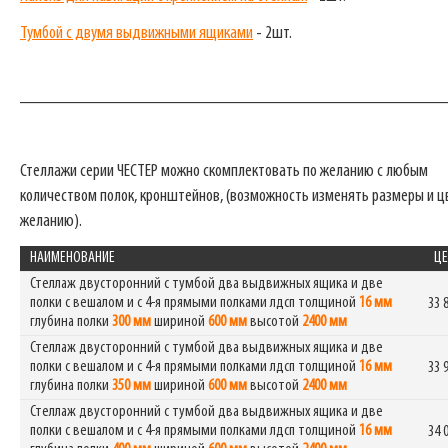
Тумбой с двумя выдвижными ящиками
- 2шт.
_______________________________________________
Стеллажи серии ЧЕСТЕР можно скомплектовать по желанию с любым
количеством полок, кронштейнов, (возможность изменять размеры и ц
желанию).
НАИМЕНОВАНИЕ
ЦЕ
Стеллаж двусторонний с тумбой два выдвижных ящика и две
полки с вешалом и с 4-я прямыми полками лдсп толщиной
16 мм
33 
глубина полки
300 мм
шириной
600 мм
высотой
2400 мм
Стеллаж двусторонний с тумбой два выдвижных ящика и две
полки с вешалом и с 4-я прямыми полками лдсп толщиной
16 мм
33 
глубина полки
350 мм
шириной
600 мм
высотой
2400 мм
Стеллаж двусторонний с тумбой два выдвижных ящика и две
полки с вешалом и с 4-я прямыми полками лдсп толщиной
16 мм
34 