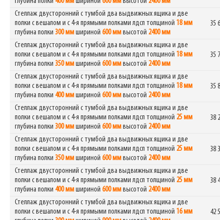
глубина полки
400 мм
шириной
600 мм
высотой
2400 мм
Стеллаж двусторонний с тумбой два выдвижных ящика и две
полки с вешалом и с 4-я прямыми полками лдсп толщиной
18 мм
35 
глубина полки
300 мм
шириной
600 мм
высотой
2400 мм
Стеллаж двусторонний с тумбой два выдвижных ящика и две
полки с вешалом и с 4-я прямыми полками лдсп толщиной
18 мм
35 
глубина полки
350 мм
шириной
600 мм
высотой
2400 мм
Стеллаж двусторонний с тумбой два выдвижных ящика и две
полки с вешалом и с 4-я прямыми полками лдсп толщиной
18 мм
35 
глубина полки
400 мм
шириной
600 мм
высотой
2400 мм
Стеллаж двусторонний с тумбой два выдвижных ящика и две
полки с вешалом и с 4-я прямыми полками лдсп толщиной
25 мм
38 
глубина полки
300 мм
шириной
600 мм
высотой
2400 мм
Стеллаж двусторонний с тумбой два выдвижных ящика и две
полки с вешалом и с 4-я прямыми полками лдсп толщиной
25 мм
38 
глубина полки
350 мм
шириной
600 мм
высотой
2400 мм
Стеллаж двусторонний с тумбой два выдвижных ящика и две
полки с вешалом и с 4-я прямыми полками лдсп толщиной
25 мм
38 
глубина полки
400 мм
шириной
600 мм
высотой
2400 мм
Стеллаж двусторонний с тумбой два выдвижных ящика и две
полки с вешалом и с 4-я прямыми полками лдсп толщиной
16 мм
42 