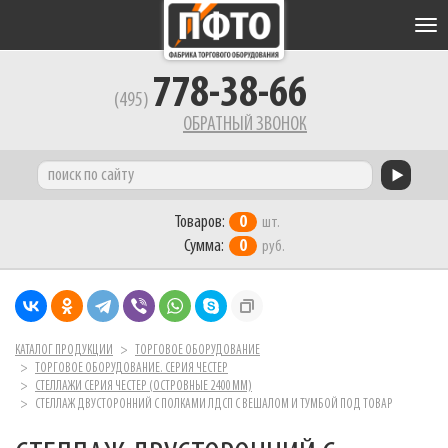
Tog
nav
778-38-66
(495)
ОБРАТНЫЙ ЗВОНОК
Товаров:
0
шт.
Сумма:
0
руб.
КАТАЛОГ ПРОДУКЦИИ
ТОРГОВОЕ ОБОРУДОВАНИЕ
ТОРГОВОЕ ОБОРУДОВАНИЕ. СЕРИЯ ЧЕСТЕР
СТЕЛЛАЖИ СЕРИЯ ЧЕСТЕР (ОСТРОВНЫЕ 2400 ММ)
СТЕЛЛАЖ ДВУСТОРОННИЙ С ПОЛКАМИ ЛДСП С ВЕШАЛОМ И ТУМБОЙ ПОД ТОВАР