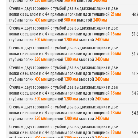
глубина полки
350 мм
шириной
900 мм
высотой
2400 мм
Стеллаж двусторонний с тумбой два выдвижных ящика и две
полки с вешалом и с 4-я прямыми полками лдсп толщиной
25 мм
48 
глубина полки
400 мм
шириной
900 мм
высотой
2400 мм
Стеллаж двусторонний с тумбой два выдвижных ящика и две
полки с вешалом и с 4-я прямыми полками лдсп толщиной
16 мм
51 
глубина полки
300 мм
шириной
1200 мм
высотой
2400 мм
Стеллаж двусторонний с тумбой два выдвижных ящика и две
полки с вешалом и с 4-я прямыми полками лдсп толщиной
16 мм
51 
глубина полки
350 мм
шириной
1200 мм
высотой
2400 мм
Стеллаж двусторонний с тумбой два выдвижных ящика и две
полки с вешалом и с 4-я прямыми полками лдсп толщиной
16 мм
51 
глубина полки
400 мм
шириной
1200 мм
высотой
2400 мм
Стеллаж двусторонний с тумбой два выдвижных ящика и две
полки с вешалом и с 4-я прямыми полками лдсп толщиной
18 мм
54 
глубина полки
300 мм
шириной
1200 мм
высотой
2400 мм
Стеллаж двусторонний с тумбой два выдвижных ящика и две
полки с вешалом и с 4-я прямыми полками лдсп толщиной
18 мм
54 
глубина полки
350 мм
шириной
1200 мм
высотой
2400 мм
Стеллаж двусторонний с тумбой два выдвижных ящика и две
полки с вешалом и с 4-я прямыми полками лдсп толщиной
18 мм
54 