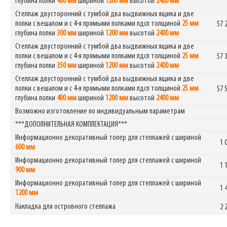
глубина полки
400 мм
шириной
1200 мм
высотой
2400 мм
Стеллаж двусторонний с тумбой два выдвижных ящика и две
полки с вешалом и с 4-я прямыми полками лдсп толщиной
25 мм
57 
глубина полки
300 мм
шириной
1200 мм
высотой
2400 мм
Стеллаж двусторонний с тумбой два выдвижных ящика и две
полки с вешалом и с 4-я прямыми полками лдсп толщиной
25 мм
57 
глубина полки
350 мм
шириной
1200 мм
высотой
2400 мм
Стеллаж двусторонний с тумбой два выдвижных ящика и две
полки с вешалом и с 4-я прямыми полками лдсп толщиной
25 мм
57 
глубина полки
400 мм
шириной
1200 мм
высотой
2400 мм
Возможно изготовление по индивидуальным параметрам
***ДОПОЛНИТЕЛЬНАЯ КОМПЛЕКТАЦИЯ***
Информационно декоративный топер для стеллажей с шириной
1 
600 мм
Информационно декоративный топер для стеллажей с шириной
1 
900 мм
Информационно декоративный топер для стеллажей с шириной
1 
1200 мм
Накладка для островного стеллажа
2 