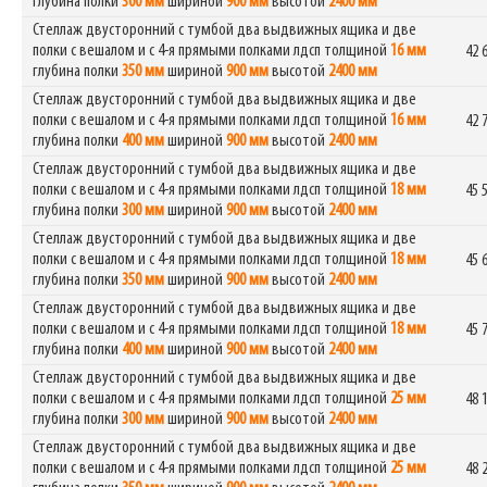
глубина полки
300 мм
шириной
900 мм
высотой
2400 мм
Стеллаж двусторонний с тумбой два выдвижных ящика и две
полки с вешалом и с 4-я прямыми полками лдсп толщиной
16 мм
42 
глубина полки
350 мм
шириной
900 мм
высотой
2400 мм
Стеллаж двусторонний с тумбой два выдвижных ящика и две
полки с вешалом и с 4-я прямыми полками лдсп толщиной
16 мм
42 
глубина полки
400 мм
шириной
900 мм
высотой
2400 мм
Стеллаж двусторонний с тумбой два выдвижных ящика и две
полки с вешалом и с 4-я прямыми полками лдсп толщиной
18 мм
45 
глубина полки
300 мм
шириной
900 мм
высотой
2400 мм
Стеллаж двусторонний с тумбой два выдвижных ящика и две
полки с вешалом и с 4-я прямыми полками лдсп толщиной
18 мм
45 
глубина полки
350 мм
шириной
900 мм
высотой
2400 мм
Стеллаж двусторонний с тумбой два выдвижных ящика и две
полки с вешалом и с 4-я прямыми полками лдсп толщиной
18 мм
45 
глубина полки
400 мм
шириной
900 мм
высотой
2400 мм
Стеллаж двусторонний с тумбой два выдвижных ящика и две
полки с вешалом и с 4-я прямыми полками лдсп толщиной
25 мм
48 
глубина полки
300 мм
шириной
900 мм
высотой
2400 мм
Стеллаж двусторонний с тумбой два выдвижных ящика и две
полки с вешалом и с 4-я прямыми полками лдсп толщиной
25 мм
48 