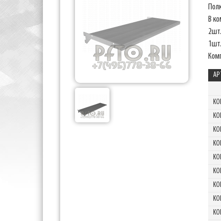
Пол
В к
2шт
1шт.
Ком
АР
KO
KO
KO
KO
KO
KO
KO
KO
KO