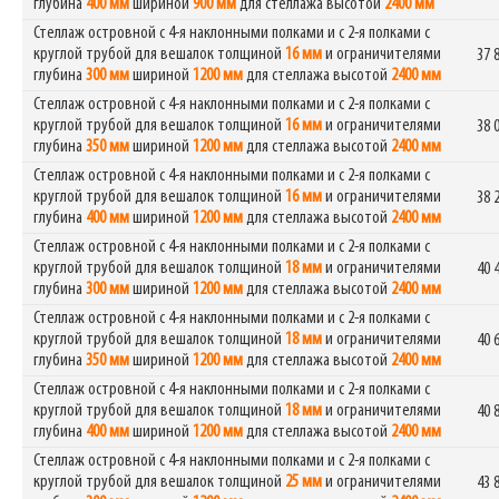
глубина
400 мм
шириной
900 мм
для стеллажа высотой
2400 мм
Стеллаж островной с 4-я наклонными полками и с 2-я полками с
круглой трубой для вешалок толщиной
16 мм
и ограничителями
37 
глубина
300 мм
шириной
1200 мм
для стеллажа высотой
2400 мм
Стеллаж островной с 4-я наклонными полками и с 2-я полками с
круглой трубой для вешалок толщиной
16 мм
и ограничителями
38 
глубина
350 мм
шириной
1200 мм
для стеллажа высотой
2400 мм
Стеллаж островной с 4-я наклонными полками и с 2-я полками с
круглой трубой для вешалок толщиной
16 мм
и ограничителями
38 
глубина
400 мм
шириной
1200 мм
для стеллажа высотой
2400 мм
Стеллаж островной с 4-я наклонными полками и с 2-я полками с
круглой трубой для вешалок толщиной
18 мм
и ограничителями
40 
глубина
300 мм
шириной
1200 мм
для стеллажа высотой
2400 мм
Стеллаж островной с 4-я наклонными полками и с 2-я полками с
круглой трубой для вешалок толщиной
18 мм
и ограничителями
40 
глубина
350 мм
шириной
1200 мм
для стеллажа высотой
2400 мм
Стеллаж островной с 4-я наклонными полками и с 2-я полками с
круглой трубой для вешалок толщиной
18 мм
и ограничителями
40 
глубина
400 мм
шириной
1200 мм
для стеллажа высотой
2400 мм
Стеллаж островной с 4-я наклонными полками и с 2-я полками с
круглой трубой для вешалок толщиной
25 мм
и ограничителями
43 