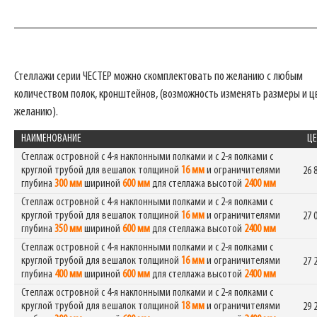
_______________________________________________
Стеллажи серии ЧЕСТЕР можно скомплектовать по желанию с любым
количеством полок, кронштейнов, (возможность изменять размеры и ц
желанию).
НАИМЕНОВАНИЕ
ЦЕ
Стеллаж островной с 4-я наклонными полками и с 2-я полками с
круглой трубой для вешалок толщиной
16 мм
и ограничителями
26 
глубина
300 мм
шириной
600 мм
для стеллажа высотой
2400 мм
Стеллаж островной с 4-я наклонными полками и с 2-я полками с
круглой трубой для вешалок толщиной
16 мм
и ограничителями
27 
глубина
350 мм
шириной
600 мм
для стеллажа высотой
2400 мм
Стеллаж островной с 4-я наклонными полками и с 2-я полками с
круглой трубой для вешалок толщиной
16 мм
и ограничителями
27 
глубина
400 мм
шириной
600 мм
для стеллажа высотой
2400 мм
Стеллаж островной с 4-я наклонными полками и с 2-я полками с
круглой трубой для вешалок толщиной
18 мм
и ограничителями
29 