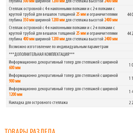
глубина
300 мм
шириной
1200 мм
для стеллажа высотой
2400 мм
Стеллаж островной с 4-я наклонными полками и с 2-я полками с
круглой трубой для вешалок толщиной
25 мм
и ограничителями
44 
глубина
350 мм
шириной
1200 мм
для стеллажа высотой
2400 мм
Стеллаж островной с 4-я наклонными полками и с 2-я полками с
круглой трубой для вешалок толщиной
25 мм
и ограничителями
44 
глубина
400 мм
шириной
1200 мм
для стеллажа высотой
2400 мм
Возможно изготовление по индивидуальным параметрам
***ДОПОЛНИТЕЛЬНАЯ КОМПЛЕКТАЦИЯ***
Информационно декоративный топер для стеллажей с шириной
1 
600 мм
Информационно декоративный топер для стеллажей с шириной
1 
900 мм
Информационно декоративный топер для стеллажей с шириной
1 
1200 мм
Накладка для островного стеллажа
2 
ТОВАРЫ РАЗДЕЛА