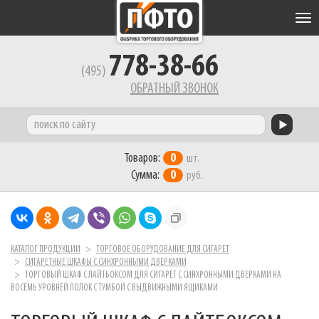
Tog
nav
778-38-66
(495)
ОБРАТНЫЙ ЗВОНОК
Товаров:
0
шт.
Сумма:
0
руб.
КАТАЛОГ ПРОДУКЦИИ
ТОРГОВОЕ ОБОРУДОВАНИЕ ДЛЯ СИГАРЕТ
СИГАРЕТНЫЕ ШКАФЫ C СИНХРОННЫМИ ДВЕРКАМИ
ТОРГОВЫЙ ШКАФ С ЛАЙТБОКСОМ ДЛЯ СИГАРЕТ C СИНХРОННЫМИ ДВЕРКАМИ НА
ВОСЕМЬ УРОВНЕЙ ПОЛОК С ТУМБОЙ С ВЫДВИЖНЫМИ ЯЩИКАМИ