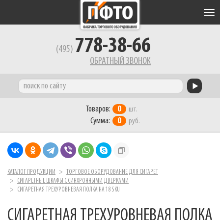
Tog
nav
778-38-66
(495)
ОБРАТНЫЙ ЗВОНОК
Товаров:
0
шт.
Сумма:
0
руб.
КАТАЛОГ ПРОДУКЦИИ
ТОРГОВОЕ ОБОРУДОВАНИЕ ДЛЯ СИГАРЕТ
СИГАРЕТНЫЕ ШКАФЫ C СИНХРОННЫМИ ДВЕРКАМИ
СИГАРЕТНАЯ ТРЕХУРОВНЕВАЯ ПОЛКА НА 18 SKU
СИГАРЕТНАЯ ТРЕХУРОВНЕВАЯ ПОЛКА