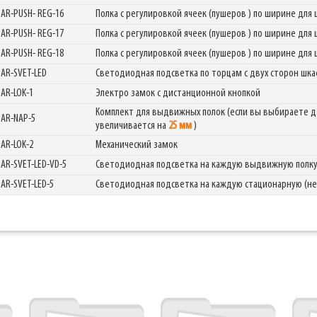
GAR-PUSH- REG-16
Полка с регулировкой ячеек (пушеров ) по ширине дл
GAR-PUSH- REG-17
Полка с регулировкой ячеек (пушеров ) по ширине дл
GAR-PUSH- REG-18
Полка с регулировкой ячеек (пушеров ) по ширине дл
GAR-SVET-LED
Светодиодная подсветка по торцам с двух сторон шк
GAR-LOK-1
Электро замок с дистанционной кнопкой
Комплект для выдвижных полок (если вы выбираете д
GAR-NAP-5
увеличивается на
25 мм
)
GAR-LOK-2
Механический замок
GAR-SVET-LED-VD-5
Светодиодная подсветка на каждую выдвижную полк
GAR-SVET-LED-5
Светодиодная подсветка на каждую стационарную (н