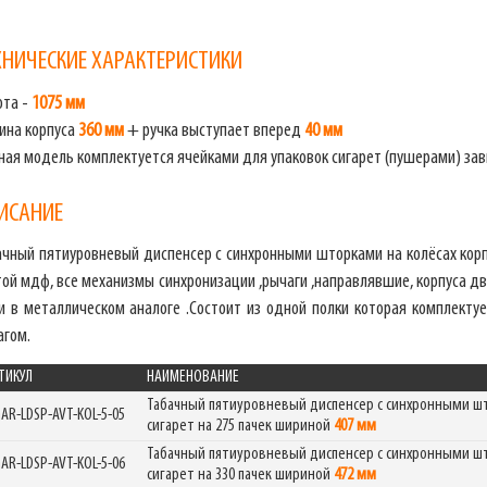
ХНИЧЕСКИЕ ХАРАКТЕРИСТИКИ
ота -
1075 мм
бина корпуса
360 мм
+ ручка выступает вперед
40 мм
ная модель комплектуется ячейками для упаковок сигарет (пушерами) за
ИСАНИЕ
ачный пятиуровневый диспенсер с синхронными шторками на колёсах корпу
ой мдф, все механизмы синхронизации ,рычаги ,направлявшие, корпуса дв
 и в металлическом аналоге .Состоит из одной полки которая комплекту
агом.
ТИКУЛ
НАИМЕНОВАНИЕ
Табачный пятиуровневый диспенсер с синхронными што
GAR-LDSP-AVT-KOL-5-05
сигарет на 275 пачек шириной
407 мм
Табачный пятиуровневый диспенсер с синхронными што
GAR-LDSP-AVT-KOL-5-06
сигарет на 330 пачек шириной
472 мм