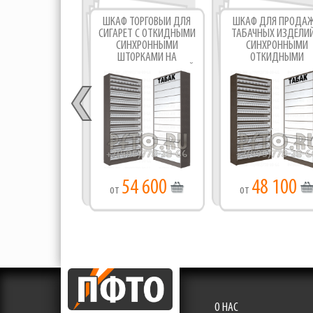
ШКАФ ТОРГОВЫЙ ДЛЯ
ШКАФ ДЛЯ ПРОДА
СИГАРЕТ С ОТКИДНЫМИ
ТАБАЧНЫХ ИЗДЕЛИЙ
СИНХРОННЫМИ
СИНХРОННЫМИ
ШТОРКАМИ НА
ОТКИДНЫМИ
ДВЕНАДЦАТЬ УРОВНЕЙ
ДВЕРКАМИ С
ПОЛОК
ОДИННАДЦАТЬЮ
ПОЛКАМИ ПО ВЫСО
54 600
48 100
от
от
О НАС