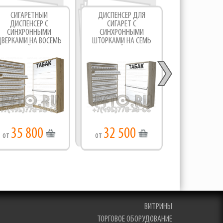
СИГАРЕТНЫЙ
ДИСПЕНСЕР ДЛЯ
ДИСПЕНСЕ
ДИСПЕНСЕР С
СИГАРЕТ С
ПРОДАЖИ СИГ
СИНХРОННЫМИ
СИНХРОННЫМИ
СИНХРОН
ВЕРКАМИ НА ВОСЕМЬ
ШТОРКАМИ НА СЕМЬ
ШТОРКАМИ Н
УРОВНЕЙ ПОЛОК
УРОВНЕЙ ПОЛОК
УРОВНЕЙ П
35 800
32 500
28 00
от
от
от
ВИТРИНЫ
ТОРГОВОЕ ОБОРУДОВАНИЕ