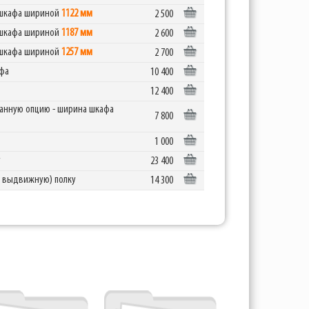
я шкафа шириной
1122 мм
2 500
я шкафа шириной
1187 мм
2 600
я шкафа шириной
1257 мм
2 700
афа
10 400
12 400
анную опцию - ширина шкафа
7 800
1 000
у
23 400
е выдвижную) полку
14 300