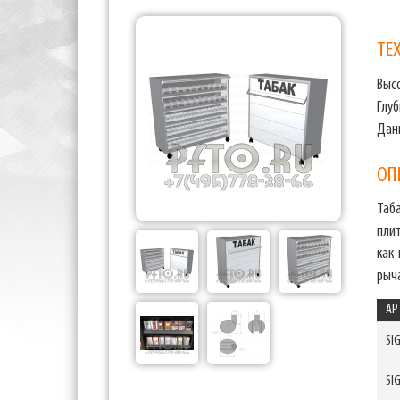
ТЕ
Выс
Глу
Дан
ОП
Таб
плит
как
рыч
АР
SI
SI