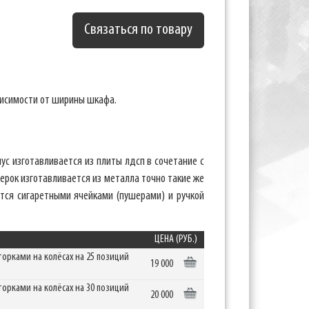
Связаться по товару
висимости от ширины шкафа.
с изготавливается из плиты лдсп в сочетание с
ерок изготавливается из металла точно такие же
ется сигаретными ячейками (пушерами) и ручкой
ЦЕНА (РУБ.)
рками на колёсах на 25 позиций
19 000
рками на колёсах на 30 позиций
20 000