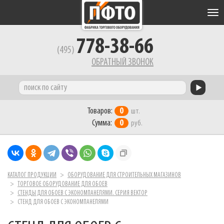
Tog
nav
778-38-66
(495)
ОБРАТНЫЙ ЗВОНОК
Товаров:
0
шт.
Сумма:
0
руб.
КАТАЛОГ ПРОДУКЦИИ
ОБОРУДОВАНИЕ ДЛЯ СТРОИТЕЛЬНЫХ МАГАЗИНОВ
ТОРГОВОЕ ОБОРУДОВАНИЕ ДЛЯ ОБОЕВ
СТЕНДЫ ДЛЯ ОБОЕВ С ЭКОНОМПАНЕЛЯМИ. СЕРИЯ ВЕКТОР
СТЕНД ДЛЯ ОБОЕВ С ЭКОНОМПАНЕЛЯМИ