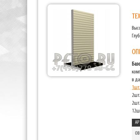
ТЕ
Выс
Глу
ОП
Баз
ком
в д
1шт
2шт
2шт
12ш
АР
OB