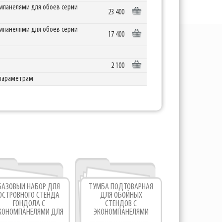
омпанелями для обоев серии
23 400
омпанелями для обоев серии
17 400
2 100
параметрам
БАЗОВЫЙ НАБОР ДЛЯ
ТУМБА ПОДТОВАРНАЯ
КРОНШТЕ
ОСТРОВНОГО СТЕНДА
ДЛЯ ОБОЙНЫХ
ЭКОНОМПАНЕ
ГОНДОЛА С
СТЕНДОВ С
ДЕМОНСТР
КОНОМПАНЕЛЯМИ ДЛЯ
ЭКОНОМПАНЕЛЯМИ
РУЛОНОВ О
ОБОЕВ