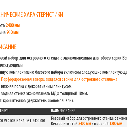
ХНИЧЕСКИЕ ХАРАКТЕРИСТИКИ
ота
2400 мм
бина
910 мм
ИСАНИЕ
овый набор для островного стенда с экономпанелями для обоев серии Ве
плектующими
анную комплектацию базового набора включены следующие комплектующ
. Перфорированная завершающаяся стойка для островного стеллажа
. нижняя полка с декоративным плинтусом.
. задняя стенка экономпанель МДФ толщиной 18мм.
т. кронштейнов (держатель экономпанели).
ТИКУЛ
НАИМЕНОВАНИЕ
Базовый набор для островного стенда с экон
OI-VECTOR-BAZA-OST-2400-001
Вектор высотой
2400 мм
х шириной
1200 мм