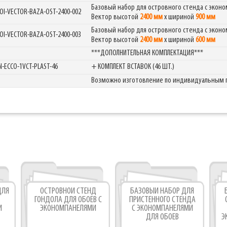
Базовый набор для островного стенда с экон
OI-VECTOR-BAZA-OST-2400-002
Вектор высотой
2400 мм
х шириной
900 мм
Фабрика торгового оборудования
Базовый набор для островного стенда с экон
OI-VECTOR-BAZA-OST-2400-003
Вектор высотой
2400 мм
х шириной
600 мм
***ДОПОЛНИТЕЛЬНАЯ КОМПЛЕКТАЦИЯ***
N-ECCO-1VCT-PLAST-46
+ КОМПЛЕКТ ВСТАВОК (46 ШТ.)
Возможно изготовление по индивидуальным 
ДЛЯ
ОСТРОВНОЙ СТЕНД
БАЗОВЫЙ НАБОР ДЛЯ
ГОНДОЛА ДЛЯ ОБОЕВ С
ПРИСТЕННОГО СТЕНДА
И
ЭКОНОМПАНЕЛЯМИ
С ЭКОНОМПАНЕЛЯМИ
ДЛЯ ОБОЕВ
Э