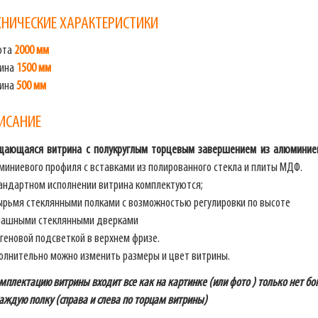
ХНИЧЕСКИЕ ХАРАКТЕРИСТИКИ
ота
2000 мм
ина
1500 мм
бина
500 мм
ИСАНИЕ
щающаяся витрина с полукруглым торцевым завершением из алюминие
миниевого профиля с вставками из полированного стекла и плиты МДФ.
тандартном исполнении витрина комплектуются;
ырьмя стеклянными полками с возможностью регулировки по высоте
пашными стеклянными дверками
геновой подсветкой в верхнем фризе.
олнительно можно изменить размеры и цвет витрины.
мплектацию витрины входит все как на картинке (или фото ) только нет б
аждую полку (справа и слева по торцам витрины)