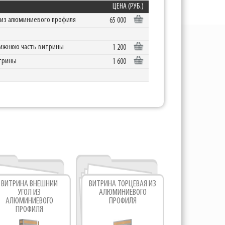
ЦЕНА (РУБ.)
 из алюминиевого профиля
65 000
 нижнюю часть витрины
1 200
итрины
1 600
ВИТРИНА ВНЕШНИЙ
ВИТРИНА ТОРЦЕВАЯ ИЗ
ВИТРИ
УГОЛ ИЗ
АЛЮМИНИЕВОГО
ВОСЬМИГРАН
АЛЮМИНИЕВОГО
ПРОФИЛЯ
АЛЮМИНИЕ
ПРОФИЛЯ
ПРОФИ