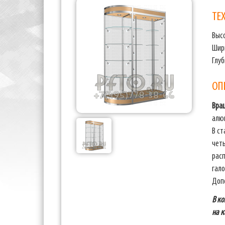
ТЕ
Выс
Шир
Глу
ОП
Вра
алю
В с
чет
рас
гало
Доп
В ко
на к