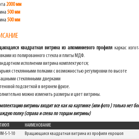
ота
2000 мм
ина
500 мм
бина
500 мм
ИСАНИЕ
щающаяся квадратная витрина из алюминиевого профиля
каркас изгот
вками из полированного стекла и плиты МДФ.
тандартном исполнении витрина комплектуются;
ырьмя стеклянными полками с возможностью регулировки по высоте
пашными стеклянными дверками
геновой подсветкой в верхнем фризе.
олнительно можно изменить размеры и цвет витрины.
мплектацию витрины входит все как на картинке (или фото ) только нет б
аждую полку (справа и слева по торцам витрины)
ТИКУЛ
НАИМЕНОВАНИЕ
UM-S-1-10
Вращающаяся квадратная витрина из профиля еврошоп