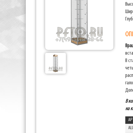
Выс
Шир
Глу
ОП
Вра
вста
В с
чет
рас
гало
Доп
В ко
на к
АР
AL