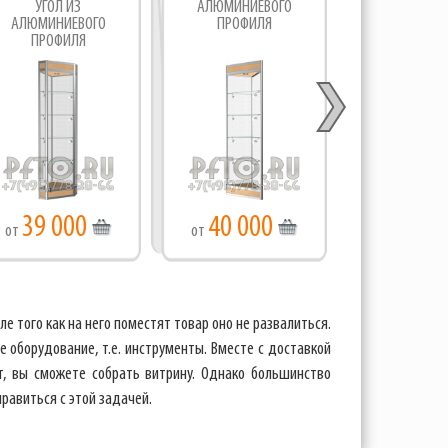
УГОЛ ИЗ
АЛЮМИНИЕВОГО
ВОСЬМИГРАН
АЛЮМИНИЕВОГО
ПРОФИЛЯ
АЛЮМИНИЕ
ПРОФИЛЯ
ПРОФИ
39 000
40 000
56 00
от
от
от
сле того как на него поместят товар оно не развалиться.
е оборудование, т.е. инструменты. Вместе с доставкой
, вы сможете собрать витрину. Однако большинство
равиться с этой задачей.