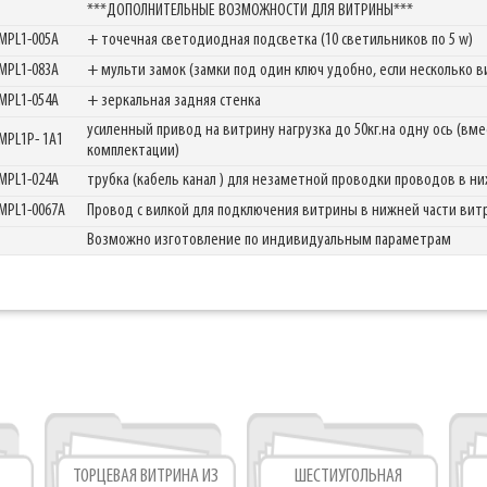
***ДОПОЛНИТЕЛЬНЫЕ ВОЗМОЖНОСТИ ДЛЯ ВИТРИНЫ***
MPL1-005A
+ точечная светодиодная подсветка (10 светильников по 5 w)
Фабрика торгового оборудования
MPL1-083A
+ мульти замок (замки под один ключ удобно, если несколько в
MPL1-054A
+ зеркальная задняя стенка
усиленный привод на витрину нагрузка до 50кг.на одну ось (вм
MPL1P- 1A1
комплектации)
MPL1-024A
трубка (кабель канал ) для незаметной проводки проводов в 
MPL1-0067A
Провод с вилкой для подключения витрины в нижней части ви
Возможно изготовление по индивидуальным параметрам
ТОРЦЕВАЯ ВИТРИНА ИЗ
ШЕСТИУГОЛЬНАЯ