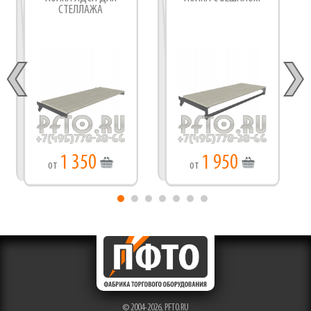
СТЕЛЛАЖА
1 350
1 950
от
от
© 2004-2026,
PFTO.RU