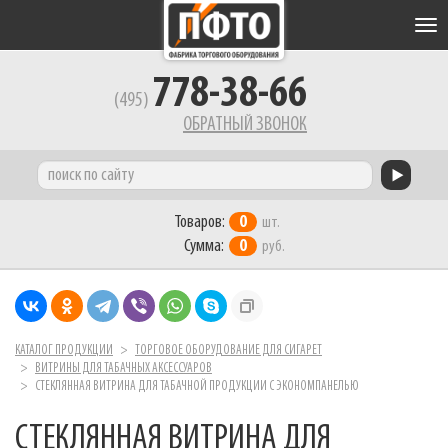
Tog
nav
778-38-66
(495)
ОБРАТНЫЙ ЗВОНОК
Товаров:
0
шт.
Сумма:
0
руб.
КАТАЛОГ ПРОДУКЦИИ
ТОРГОВОЕ ОБОРУДОВАНИЕ ДЛЯ СИГАРЕТ
ВИТРИНЫ ДЛЯ ТАБАЧНЫХ АКСЕССУАРОВ
СТЕКЛЯННАЯ ВИТРИНА ДЛЯ ТАБАЧНОЙ ПРОДУКЦИИ С ЭКОНОМПАНЕЛЬЮ
СТЕКЛЯННАЯ ВИТРИНА ДЛЯ