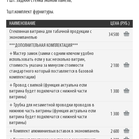
1 шт. задняя стенка эконом панель;
1шт.комплект фурнитуры.
НАИМЕНОВАНИЕ
ЦЕНА (РУБ.)
Стеклянная витрина для табачной продукции с
34 500
экономпанелью
***ДОПОЛНИТЕЛЬНАЯ КОМПЛЕКТАЦИЯ***
+ Мастер замок (замки с одним ключом удобно
использовать если у вас несколько витрин,
стоимость указана за минусом стоимости
2 100
стандартного который поставляется в базовой
комплектации)
+ Провод с вилкой (функция актуальна если
витрина будет подключатся с нижней части
1 300
витрины)
+ Трубка для незаметной проводки проводов в
нижнюю часть витрины (функция актуальна если
1 300
витрина будет подключатся с нижней части
витрины)
+ Комплект алюминиевых вставок в экономпанель
2 600