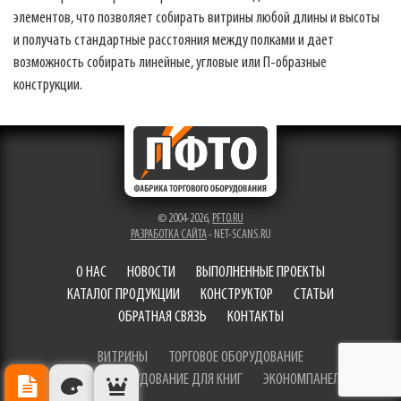
элементов, что позволяет собирать витрины любой длины и высоты
и получать стандартные расстояния между полками и дает
возможность собирать линейные, угловые или П-образные
конструкции.
© 2004-2026,
PFTO.RU
РАЗРАБОТКА САЙТА
- NET-SCANS.RU
О НАС
НОВОСТИ
ВЫПОЛНЕННЫЕ ПРОЕКТЫ
КАТАЛОГ ПРОДУКЦИИ
КОНСТРУКТОР
СТАТЬИ
ОБРАТНАЯ СВЯЗЬ
КОНТАКТЫ
ВИТРИНЫ
ТОРГОВОЕ ОБОРУДОВАНИЕ
ТОРГОВОЕ ОБОРУДОВАНИЕ ДЛЯ КНИГ
ЭКОНОМПАНЕЛИ
ОПИСАНИЕ
ЦВЕТА ОТДЕЛКИ
РЕКОМЕНДУЕМЫЕ ТОВАРЫ