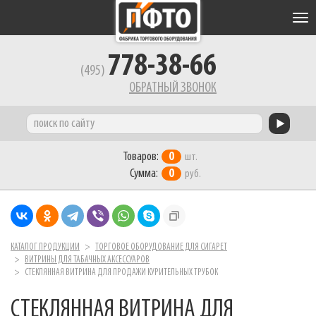
Tog
nav
778-38-66
(495)
ОБРАТНЫЙ ЗВОНОК
Товаров:
0
шт.
Сумма:
0
руб.
КАТАЛОГ ПРОДУКЦИИ
ТОРГОВОЕ ОБОРУДОВАНИЕ ДЛЯ СИГАРЕТ
ВИТРИНЫ ДЛЯ ТАБАЧНЫХ АКСЕССУАРОВ
СТЕКЛЯННАЯ ВИТРИНА ДЛЯ ПРОДАЖИ КУРИТЕЛЬНЫХ ТРУБОК
СТЕКЛЯННАЯ ВИТРИНА ДЛЯ