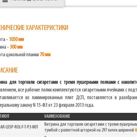
ХНИЧЕСКИЕ ХАРАКТЕРИСТИКИ
ота -
1050 мм
ина -
300 мм
ота цокольной планки
70 мм
ИСАНИЕ
рина для торговли сигаретами с тремя пушерными полками с накопит
авлением, все рабочие полки комплектуются сигаретными ячейками с под
отавливается из ламинированных плит ДСП, поставляется в разобран
ральному закону N 15-ФЗ от 23 февраля 2013 года.
ТИКУЛ
НАИМЕНОВАНИЕ
Витрина для торговли сигаретами с тремя пушерны
GAR-LDSP-ROL-F-T-P3-N01
тумбой с роллетной шторкой на 297 пачек шириной
6