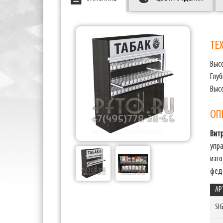
ТЕ
Выс
Глуб
Выс
ОП
Вит
упр
изг
феде
АР
SI