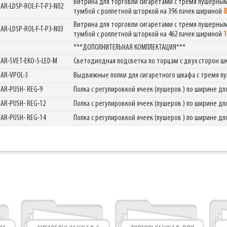
Витрина для торговли сигаретами с тремя пушерны
GAR-LDSP-ROL-F-T-P3-N02
тумбой с роллетной шторкой на 396 пачек шириной
8
Фабрика торгового оборудования
Витрина для торговли сигаретами с тремя пушерны
GAR-LDSP-ROL-F-T-P3-N03
тумбой с роллетной шторкой на 462 пачек шириной
1
***ДОПОЛНИТЕЛЬНАЯ КОМПЛЕКТАЦИЯ***
GAR-SVET-EKO-5-LED-M
Светодиодная подсветка по торцам с двух сторон ш
GAR-VPOL-3
Выдвижные полки для сигаретного шкафа с тремя 
GAR-PUSH- REG-9
Полка с регулировкой ячеек (пушеров ) по ширине 
GAR-PUSH- REG-12
Полка с регулировкой ячеек (пушеров ) по ширине 
GAR-PUSH- REG-14
Полка с регулировкой ячеек (пушеров ) по ширине 