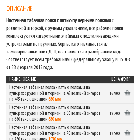
ОПИСАНИЕ
Настенная табачная полка с пятью пушерными полками
с
роллетной шторкой, с ручным управлением, все рабочие полки
комплектуются сигаретными ячейками с подталкивающими
устройствами на пружинах. Корпус изготавливается из
ламинированных плит ДСП, поставляется в разобранном виде.
Соответствует всем требованиям к федеральному закону N 15-ФЗ
от 23 февраля 2013 года.
НАИМЕНОВАНИЕ
ЦЕНА (РУБ.)
Настенная табачная полка с пятью полками на
пушерах с рулонной шторкой на 45 позиций сигарет
16 900
на 495 пачек шириной
630 мм
Настенная табачная полка с пятью полками на
пушерах с рулонной шторкой на 60 позиций сигарет
18 200
на 660 пачек шириной
830 мм
Настенная табачная полка с пятью полками на
пушерах с рулонной шторкой на 70 позиций сигарет
19 500
на 770 пачек шириной
1030 мм