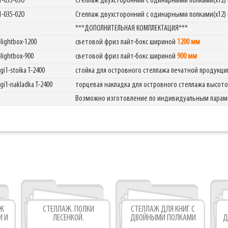
1-035-03O
Стеллаж двухсторонний с одинарными полками(х12
1-035-02O
Стеллаж двухсторонний с одинарными полками(х12
Фабрика торгового оборудования
***ДОПОЛНИТЕЛЬНАЯ КОМПЛЕКТАЦИЯ***
-lightbox-1200
световой фриз лайт-бокс шириной
1200 мм
-lightbox-900
световой фриз лайт-бокс шириной
900 мм
gi1-stoika T-2400
стойка для островного стеллажа печатной продукц
igi1-nakladka T-2400
торцевая накладка для островного стеллажа высот
Возможно изготовление по индивидуальным пара
АЖ
СТЕЛЛАЖ. ПОЛКИ
СТЕЛЛАЖ ДЛЯ КНИГ С
И И
ЛЕСЕНКОЙ.
ДВОЙНЫМИ ПОЛКАМИ
Д