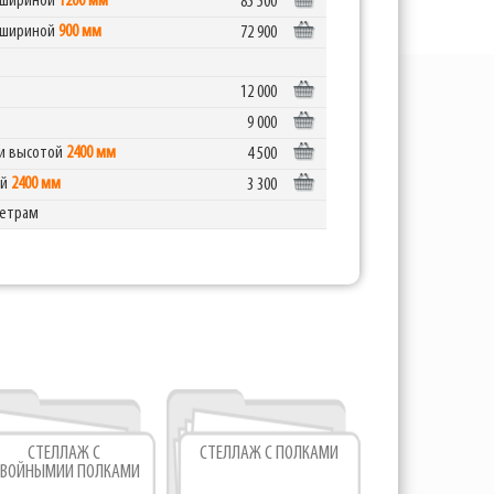
) шириной
1200 мм
85 500
) шириной
900 мм
72 900
12 000
9 000
ии высотой
2400 мм
4 500
ой
2400 мм
3 300
метрам
СТЕЛЛАЖ С
СТЕЛЛАЖ С ПОЛКАМИ
СТЕЛЛА
ВОЙНЫМИИ ПОЛКАМИ
ОДИНАРН
ПОЛКАМ