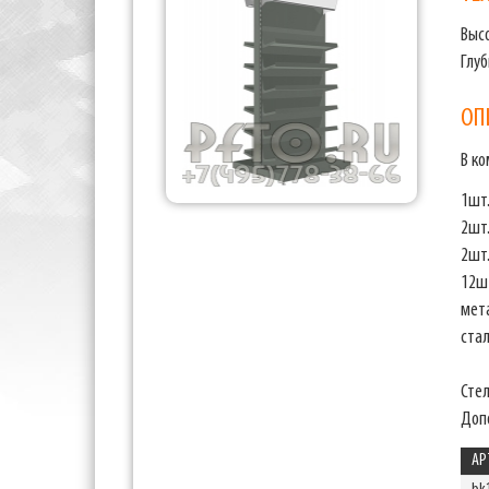
Выс
Глу
ОП
В к
1шт.
2шт
2шт
12ш
мет
ста
Сте
Доп
АР