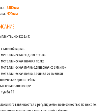
ота-
2400 мм
бина-
520 мм
ИСАНИЕ
омплектацию входит:
 стальной каркас
. металлическая задняя стенка
. металлическая нижняя полка
. металлическая полка одинарная со змейкой
. металлическая полка двойная со змейкой
аллические кронштейны
льные направляющие
 тумба Т1
ллажи изготавливаются с регулируемой возможностью по высоте.
олнительная комплектация световой лайтбокс.