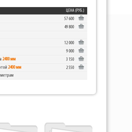
ЦЕНА (РУБ.)
57 600
49 800
12 000
9 000
та
2400 мм
3 150
сотой
2400 мм
2 550
аметрам