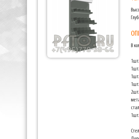
Выс
Глу
ОП
В к
1шт.
1шт
1шт
1шт
2шт
мет
ста
1шт.
Сте
Доп