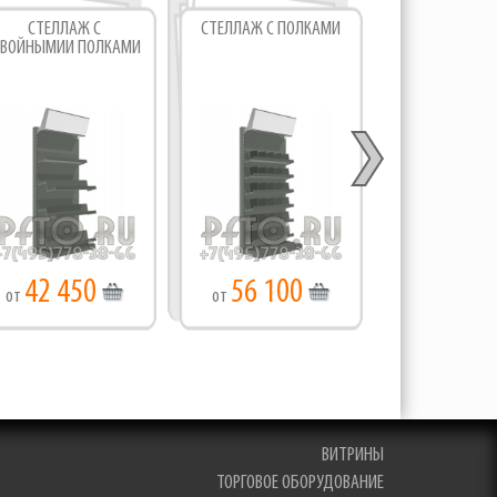
СТЕЛЛАЖ С
СТЕЛЛАЖ С ПОЛКАМИ
СТЕЛЛА
ВОЙНЫМИИ ПОЛКАМИ
ОДИНАРН
ПОЛКАМ
42 450
56 100
44 40
от
от
от
ВИТРИНЫ
ТОРГОВОЕ ОБОРУДОВАНИЕ