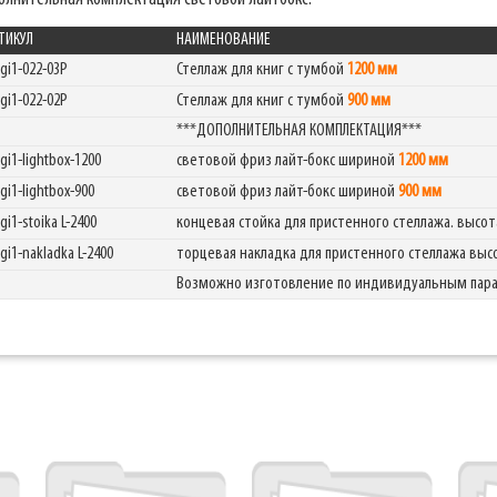
ТИКУЛ
НАИМЕНОВАНИЕ
Фабрика торгового оборудования
igi1-022-03P
Стеллаж для книг с тумбой
1200 мм
igi1-022-02P
Стеллаж для книг с тумбой
900 мм
***ДОПОЛНИТЕЛЬНАЯ КОМПЛЕКТАЦИЯ***
igi1-lightbox-1200
световой фриз лайт-бокс шириной
1200 мм
gi1-lightbox-900
световой фриз лайт-бокс шириной
900 мм
gi1-stoika L-2400
концевая стойка для пристенного стеллажа. высо
igi1-nakladka L-2400
торцевая накладка для пристенного стеллажа вы
Возможно изготовление по индивидуальным пар