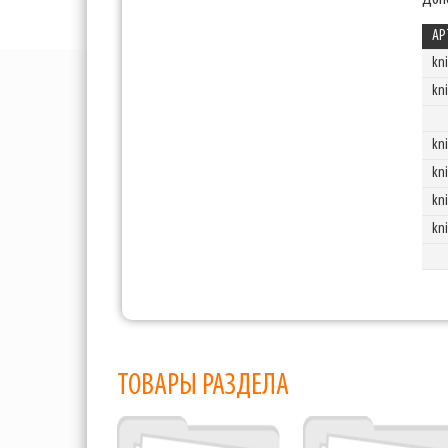
АР
kn
kn
kn
kni
kni
kn
ТОВАРЫ РАЗДЕЛА