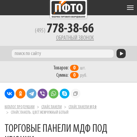
Tog
nav
778-38-66
(495)
ОБРАТНЫЙ ЗВОНОК
Товаров:
0
шт.
Сумма:
0
руб.
КАТАЛОГ ПРОДУКЦИИ
СЛАЙС ПАНЕЛИ
СЛАЙС ПАНЕЛИ МДФ
СЛАЙС ПАНЕЛЬ. ЦВЕТ ЖЕМЧУЖНЫЙ БЕЛЫЙ
ТОРГОВЫЕ ПАНЕЛИ МДФ ПОД