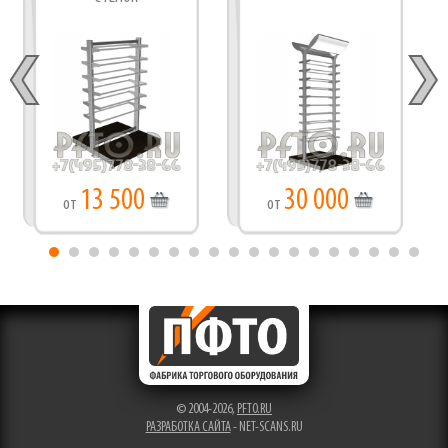
13 500
30 000
от
от
© 2004-2026,
PFTO.RU
РАЗРАБОТКА САЙТА
- NET-SCANS.RU