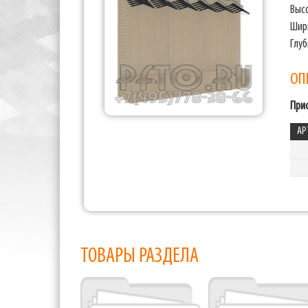
Выс
Шир
Глу
ОП
При
АР
ТОВАРЫ РАЗДЕЛА