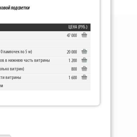
оковой подсветки
ЦЕНА (РУБ.)
47 000
0 лампочек по 5 w)
20 000
одов в нижнюю часть витрины
1 200
олько витрин)
800
сти витрины
1 600
ам