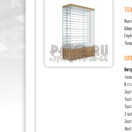
ТЕ
Выс
Шир
Глу
Тол
ОП
Вит
тол
В с
2шт.
1шт.
1шт.
2 шт
2шт
4шт.