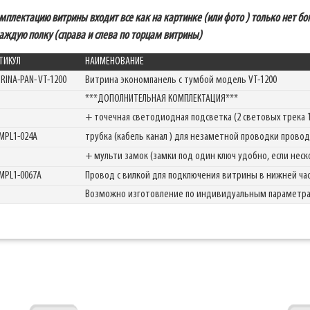
мплектацию витрины входит все как на картинке (или фото ) только нет б
Фабрика торгового оборудования
аждую полку (справа и слева по торцам витрины)
ТИКУЛ
НАИМЕНОВАНИЕ
TRINA-PAN- VT-1200
Витрина экономпанель с тумбой модель VT-1200
***ДОПОЛНИТЕЛЬНАЯ КОМПЛЕКТАЦИЯ***
+ точечная светодиодная подсветка (2 световых трека 1
MPL1-024A
трубка (кабель канал ) для незаметной проводки пров
+ мульти замок (замки под один ключ удобно, если неск
MPL1-0067A
Провод с вилкой для подключения витрины в нижней ча
Возможно изготовление по индивидуальным параметр