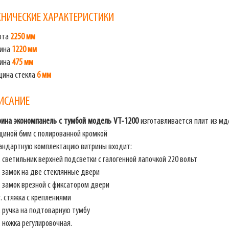
ХНИЧЕСКИЕ ХАРАКТЕРИСТИКИ
ота
2250 мм
ина
1220 мм
бина
475 мм
щина стекла
6 мм
ИСАНИЕ
рина экономпанель с тумбой модель VT-1200
изготавливается плит из мд
щиной 6мм с полированной кромкой
тандартную комплектацию витрины входит:
 светильник верхней подсветки с галогенной лапочкой 220 вольт
 замок на две стеклянные двери
 замок врезной с фиксатором двери
. стяжка с креплениями
. ручка на подтоварную тумбу
 ножка регулировочная.