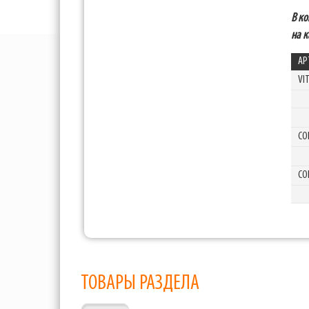
В ко
на к
АР
VI
CO
CO
ТОВАРЫ РАЗДЕЛА