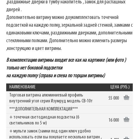
,раздвижные дверки в тумбу накопитель , замок для распашных
дверей .
Дополнительно витрину можно доукомплектовать точечной
подсветкой на каждую полку, зеркальной задней стенкой, замками с
одинаковыми ключами, раздвижными дверками, дополнительными
стеклянными полками. Дополнительно можно изменить размеры
,конструкцию и цвет витрины.
В комплектацию витрины входит все как на картинке (или фото )
только нет боковой подсветки
на каждую полку (справа и слева по торцам витрины)
НАИМЕНОВАНИЕ
ЦЕНА (РУБ.)
Торговая витрина алюминиевый профиль
55 000
внутренний угол серия Изумруд модель СВ-10т
***ДОПОЛНИТЕЛЬНАЯ КОМПЛЕКТАЦИЯ***
+ точечная светодиодная подсветка (6
16 000
светильников по 5 w)
+ мульти замок (замки под один ключ удобно
использовать если вы покупаете несколько витрин ,