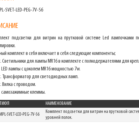
PL-SVET-LED-PEG-7V-S6
ИСАНИЕ
плект подсветки для витрин на прутковой системе Led лампочками п
лировки.
ный комплект в себя включает в себя следующие компоненты;
т. Светильники для лампы MR16 в комплекте с полкодержателями для креп
. LED лампы с цоколем MR16 мощностью 7w.
т. Трансформатор для светодиодных ламп.
. Вилка с проводом.
. самозажимные клеммы.
ТИКУЛ
НАИМЕНОВАНИЕ
Комплект подсветки для витрин на прутковой систе
MPL-SVET-LED-PEG-7V-S6
уровней полок.