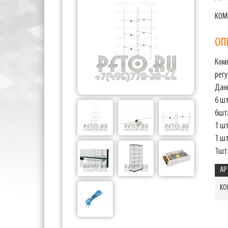
KOM
ОП
Ком
регу
Дан
6 ш
6шт
1 ш
1 шт
1шт
АР
KO