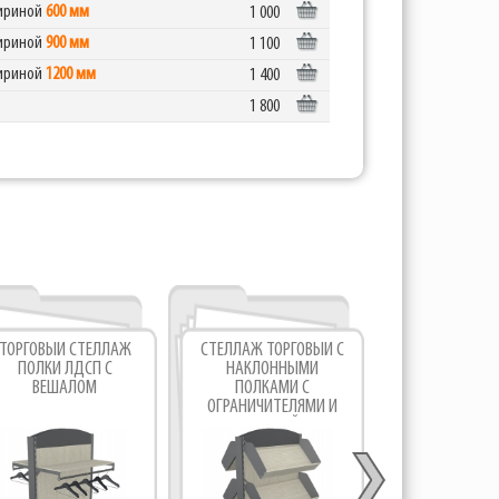
шириной
600 мм
1 000
шириной
900 мм
1 100
шириной
1200 мм
1 400
1 800
ТОРГОВЫЙ СТЕЛЛАЖ
СТЕЛЛАЖ ТОРГОВЫЙ С
СТЕЛЛАЖ ОСТ
ПОЛКИ ЛДСП С
НАКЛОННЫМИ
НАКЛОНН
ВЕШАЛОМ
ПОЛКАМИ С
ПОЛКАМИ И 
ОГРАНИЧИТЕЛЯМИ И
ТУМБОЙ