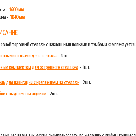
ота -
1600 мм
ина -
1040 мм
ИСАНИЕ
ровной торговый стеллаж с наклонными полками и тумбами комплектуется;
лонными полками для стеллажа
- 4шт.
овым комплектом для островного стеллажа
- 1шт.
ель для навигации с креплением на стеллаж
- 2шт.
бой с выдвижным ящиком
- 2шт.
__________________________________________________
ллажи серии ЧЕСТЕР можно скомплектовать по желанию с любым количест