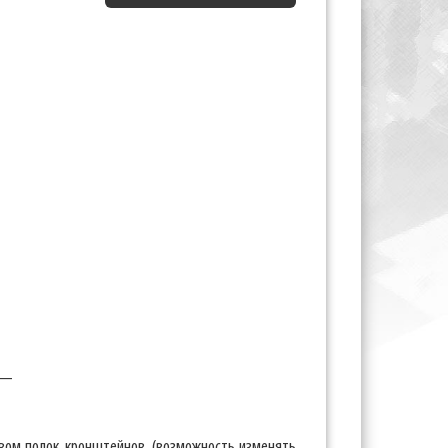
__
вом полок, кронштейнов, (возможность изменять