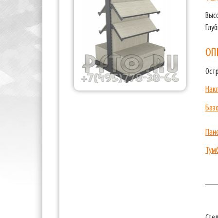
Выс
Глуб
ОП
Ост
Нак
Баз
Пан
Тум
__
Сте