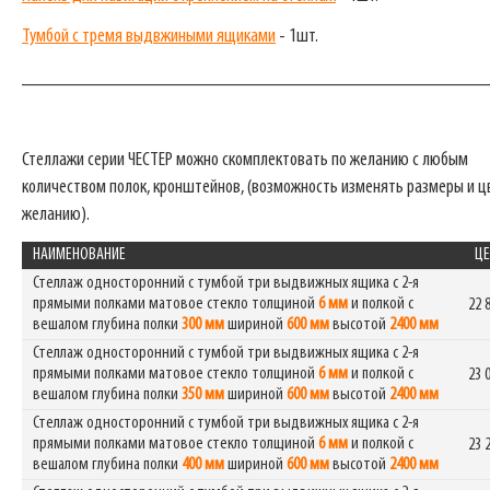
Тумбой с тремя выдвжиными ящиками
- 1шт.
_______________________________________________
Стеллажи серии ЧЕСТЕР можно скомплектовать по желанию с любым
количеством полок, кронштейнов, (возможность изменять размеры и ц
желанию).
НАИМЕНОВАНИЕ
ЦЕ
Стеллаж односторонний с тумбой три выдвижных ящика с 2-я
прямыми полками матовое стекло толщиной
6 мм
и полкой с
22 
вешалом глубина полки
300 мм
шириной
600 мм
высотой
2400 мм
Стеллаж односторонний с тумбой три выдвижных ящика с 2-я
прямыми полками матовое стекло толщиной
6 мм
и полкой с
23 
вешалом глубина полки
350 мм
шириной
600 мм
высотой
2400 мм
Стеллаж односторонний с тумбой три выдвижных ящика с 2-я
прямыми полками матовое стекло толщиной
6 мм
и полкой с
23 
вешалом глубина полки
400 мм
шириной
600 мм
высотой
2400 мм