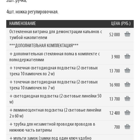
2шт. ручка;
4шт. ножка регулировочная.
НАИМЕНОВАНИЕ
ЦЕНА (РУБ.)
Остекленная витрина для демонстрации кальянов с
52 000
тумбой накопителем
***ДОПОЛНИТЕЛЬНАЯ КОМПЛЕКТАЦИЯ***
+ дополнительная стеклянная полка в комплекте с
3 900
полкодержателями
+ точечная светодиодная подсветка (2 световых
13 700
трека 10 лампочек по 2 w)
+ точечная светодиодная подсветка (2 световых
16 900
трека 10 лампочек по 7 w)
+ светодиодная подсветка (2 световые линейки 50
13 700
w)
+ люминесцентная подсветка (2 световые линейки
12 400
2 х 60 w)
+ трубка для незаметной проводки проводов в
700
нижнюю часть витрины
+ мульти замок (замки под один ключ удобно