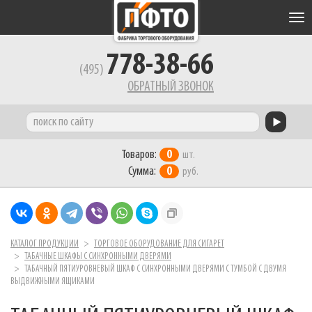
Tog
nav
778-38-66
(495)
ОБРАТНЫЙ ЗВОНОК
Товаров:
0
шт.
Сумма:
0
руб.
КАТАЛОГ ПРОДУКЦИИ
ТОРГОВОЕ ОБОРУДОВАНИЕ ДЛЯ СИГАРЕТ
ТАБАЧНЫЕ ШКАФЫ С СИНХРОННЫМИ ДВЕРЯМИ
ТАБАЧНЫЙ ПЯТИУРОВНЕВЫЙ ШКАФ С СИНХРОННЫМИ ДВЕРЯМИ С ТУМБОЙ С ДВУМЯ
ВЫДВИЖНЫМИ ЯЩИКАМИ