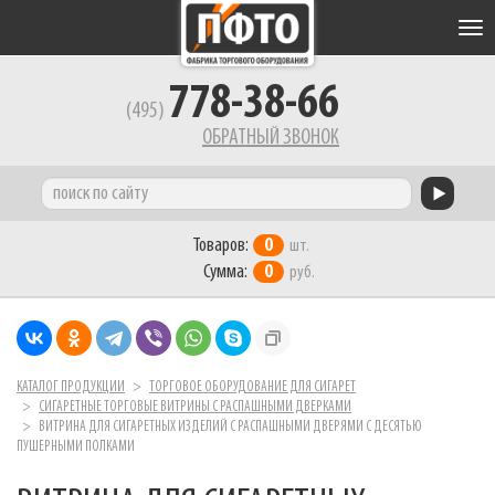
Tog
nav
778-38-66
(495)
ОБРАТНЫЙ ЗВОНОК
Товаров:
0
шт.
Сумма:
0
руб.
КАТАЛОГ ПРОДУКЦИИ
ТОРГОВОЕ ОБОРУДОВАНИЕ ДЛЯ СИГАРЕТ
СИГАРЕТНЫЕ ТОРГОВЫЕ ВИТРИНЫ С РАСПАШНЫМИ ДВЕРКАМИ
ВИТРИНА ДЛЯ СИГАРЕТНЫХ ИЗДЕЛИЙ С РАСПАШНЫМИ ДВЕРЯМИ С ДЕСЯТЬЮ
ПУШЕРНЫМИ ПОЛКАМИ