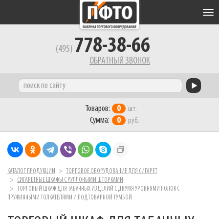
Tog
nav
778-38-66
(495)
ОБРАТНЫЙ ЗВОНОК
Товаров:
0
шт.
Сумма:
0
руб.
КАТАЛОГ ПРОДУКЦИИ
ТОРГОВОЕ ОБОРУДОВАНИЕ ДЛЯ СИГАРЕТ
СИГАРЕТНЫЕ ШКАФЫ C РУЛЛОНЫМИ ШТОРКАМИ
ТОРГОВЫЙ ШКАФ ДЛЯ ТАБАЧНЫХ ИЗДЕЛИЙ С ДВУМЯ УРОВНЯМИ ПОЛОК С
ПРУЖИННЫМИ ТОЛКАТЕЛЯМИ И ПОДТОВАРНОЙ ТУМБОЙ